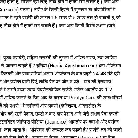
होती है, लेकिन पूरी तरह ठीक होने में हफ्तों लग सकते हैं। क्या आप
Seizures) पड़ना। शरीर के किसी हिस्से में सुन्नपन या मांसपेशियों में
भारत में न्यूरो सर्जरी की लागत ₹1.5 लाख से ₹5 लाख तक हो सकती है, जो
ठीक होने में हफ्तों लग सकते हैं। क्या आप किसी विशेष लक्षण (जैसे
हैं। पुरुष नसबंदी, महिला नसबंदी की तुलना में अधिक सरल, कम जोखिम
ार से जानना चाहते हैं ? हर्निया (Hernia Ayushman card )का ऑपरेशन
 रिकवरी और सावधानियां आराम: ऑपरेशन के बाद पहले 24-48 घंटे पूरी
र पर्याप्त पानी पिएं, ताकि पेट पर जोर न पड़े। घाव की देखभाल:
ने में लगने वाला समय लैप्रोस्कोपिक सर्जरी: मरीज आमतौर पर 1-2
ारे में अधिक जानने के लिए आप के गाइड या Pristyn Care की सावधानियां
ुर्दे की पथरी ) में खनिजों और लवणों (कैल्शियम, ऑक्सलेट) के
र दर्द, खूनी पेशाब, उल्टी व बार-बार पेशाब आने जैसे लक्षण पैदा करती
स्ट्रक्टिव जॉन्डिस पीलिया (Jaundice) आमतौर पर दवाओं और परहेज
डिस" कहा जाता है। ऑपरेशन की ज़रूरत कब पड़ती है? सर्जरी तब की जाती
 को रोक देती है। ट्यूमर या कैंसर: अग्न्याशय (Pancreas) या पित्त