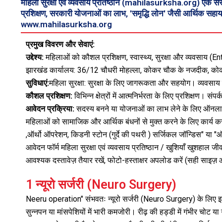
महिला सुरक्षा एवं व्यवसाय प्रतिष्ठान (mahilasurksha.org) एक संस
प्रशिक्षण, सरकारी योजनाओं का लाभ, 'समृद्धि लोन' जैसी आर्थिक सहायत
www.mahilasurksha.org
प्रमुख विवरण और सेवाएं:
उद्देश्य:
महिलाओं को कौशल प्रशिक्षण, स्वास्थ्य, सुरक्षा और व्यवसाय
झारखंड कार्यालय: 36/12 चौधरी मोहल्ला, कोकर चौक के नजदीक, को
सुविधाएं:
महिला सुरक्षा: सुरक्षा के लिए जागरूकता और सहयोग। व्यवसाय 
कौशल प्रशिक्षण:
विभिन्न क्षेत्रों में आत्मनिर्भरता के लिए प्रशि
आवेदन प्रक्रिया:
सदस्य बनने या योजनाओं का लाभ लेने के लिए ऑनलाइन 
महिलाओं को सामाजिक और आर्थिक बंधनों से मुक्त करने के लिए कार्य क
,ऑर्थो ऑपरेशन, किडनी स्टोन (गुर्दे की पथरी ) सर्जिकल जॉन्डिस" या 
आवेदन फॉर्म महिला सुरक्षा एवं व्यवसाय प्रतिष्ठान / खुशियाँ खुशहाल जी
आवश्यक दस्तावेज़ तैयार रखें, फोटो-हस्ताक्षर अपलोड करें (सही साइज़ औ
1 न्यूरो सर्जरी (Neuro Surgery)
Neeru operation" संभवतः न्यूरो सर्जरी (Neuro Surgery) के लिए इस्ते
सुन्नपन या मांसपेशियों में भारी कमजोरी। रीढ़ की हड्डी में गंभीर चोट य