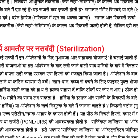
 है। रिकवरी: आधुनिक तकनीक (जैसे न्यूरो-नेविगेशन) के कारण अब रिकवरी जल्दी 
ारे में पूछ रहे हैं?यह सर्जरी कब ज़रूरी होती है? लगातार गंभीर सिरदर्द या दौरे (
 दर्द। ब्रेन हेमरेज (मस्तिष्क में खून का थक्का जमना)। लागत और रिकवरी खर्चा: 
ीक (जैसे न्यूरो-नेविगेशन) के कारण अब रिकवरी जल्दी होती है, लेकिन पूरी तरह 
 आमतौर पर नसबंदी (Sterilization)
 कई राज्यों में इन ऑपरेशनों के लिए मुआवजा और सहायता योजनाएं भी चलाई जाती 
री योजनाओं या इस ऑपरेशन के बाद रखी जाने वाली सावधानियों के बारे में विस्त
ंग को वापस सही जगह रखकर उस हिस्से को मजबूत किया जाता है। ऑपरेशन के बाद
 या कठिन व्यायाम से बचें। खान-पान: कब्ज से बचने के लिए फाइबर युक्त भोजन औ
हर्निया वाली जगह को हाथ से हल्का सहारा दें ताकि टांकों पर जोर न आए। ठीक हो
 3 से 6 महीने का समय लग सकता है। हर्निया के इलाज और सर्जरी के विकल्पों के ब
हर्निया) या ऑपरेशन के खर्च निशुल्क के बारे में जानना चाहते हैं ? किडनी स्टोन (ग
 उच्च प्रोटीन/नमक आहार के कारण होती हैं। यह पीठ के निचले हिस्से, कमर में गंभी
ेजर या सर्जरी (PCNL/URS) की आवश्यकता होती है। सर्जिकल जॉन्डिस" या "ऑब्
) की आवश्यकता होती है। इसे अक्सर "सर्जिकल जॉन्डिस" या "ऑब्स्ट्रक्टिव जॉन्
 की पथरी (Gallstones): जब पथरी पित्त की नली में फंस जाती है और पित्त के बहाव