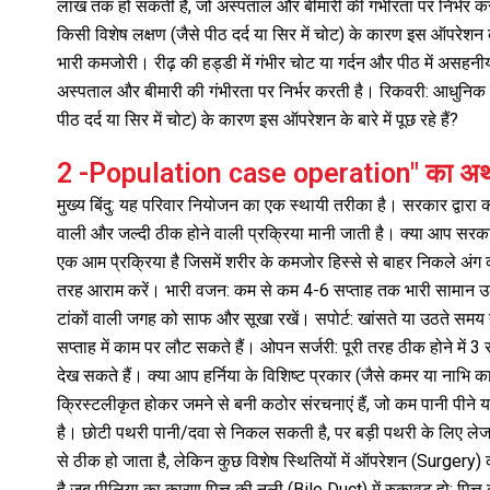
लाख तक हो सकती है, जो अस्पताल और बीमारी की गंभीरता पर निर्भर करती
किसी विशेष लक्षण (जैसे पीठ दर्द या सिर में चोट) के कारण इस ऑपरेशन के ब
भारी कमजोरी। रीढ़ की हड्डी में गंभीर चोट या गर्दन और पीठ में असहनीय
अस्पताल और बीमारी की गंभीरता पर निर्भर करती है। रिकवरी: आधुनिक तकन
पीठ दर्द या सिर में चोट) के कारण इस ऑपरेशन के बारे में पूछ रहे हैं?
2 -Population case operation" का अर्थ
मुख्य बिंदु: यह परिवार नियोजन का एक स्थायी तरीका है। सरकार द्वारा
वाली और जल्दी ठीक होने वाली प्रक्रिया मानी जाती है। क्या आप सरका
एक आम प्रक्रिया है जिसमें शरीर के कमजोर हिस्से से बाहर निकले अ
तरह आराम करें। भारी वजन: कम से कम 4-6 सप्ताह तक भारी सामान उठाने
टांकों वाली जगह को साफ और सूखा रखें। सपोर्ट: खांसते या उठते समय 
सप्ताह में काम पर लौट सकते हैं। ओपन सर्जरी: पूरी तरह ठीक होने में
देख सकते हैं। क्या आप हर्निया के विशिष्ट प्रकार (जैसे कमर या नाभि का 
क्रिस्टलीकृत होकर जमने से बनी कठोर संरचनाएं हैं, जो कम पानी पीने या
है। छोटी पथरी पानी/दवा से निकल सकती है, पर बड़ी पथरी के लिए ल
से ठीक हो जाता है, लेकिन कुछ विशेष स्थितियों में ऑपरेशन (Surgery
है जब पीलिया का कारण पित्त की नली (Bile Duct) में रुकावट हो: पित्त