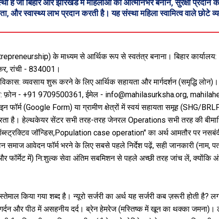
्था है जो बिहार और झारखंड में महिलाओं को आत्मनिर्भर बनाने, सुरक्षा प्र
ा, और स्वास्थ्य लाभ प्रदान करती है। यह संस्था महिला स्वामित्व वाले छोटे व
 (Entrepreneurship) के माध्यम से आर्थिक रूप से स्वतंत्र बनाना। बिहार कार
कर, रांची - 834001।
विकास: व्यवसाय शुरू करने के लिए आर्थिक सहायता और मार्गदर्शन (समृद्धि लोन)।
क्षण। संपर्क: फ़ोन - +91 9709500361, ईमेल - info@mahilasurksha.org, mah
फॉर्म (Google Form) या ग्रामीण क्षेत्रों में स्वयं सहायता समूह (SHG/BRLP
रता है। हेल्थकेयर सेंटर सभी तरह-तरह जेनरल Operations सभी तरह की बीमारियों
"ऑब्स्ट्रक्टिव जॉन्डिस,Population case operation" का अर्थ आमतौर पर नसबंदी
वन समाज आवेदन फॉर्म भरने के लिए सबसे पहले निर्देश पढ़ें, सही जानकारी (नाम, पता
र फॉर्मेट में) नि:शुल्क सेवा अंतिम सबमिशन से पहले अच्छी तरह जांच लें, क्योंकि
माल किया गया शब्द है। न्यूरो सर्जरी का अर्थ यह सर्जरी कब ज़रूरी होती है? लगा
ा गर्दन और पीठ में असहनीय दर्द। ब्रेन हेमरेज (मस्तिष्क में खून का थक्का जमना)।