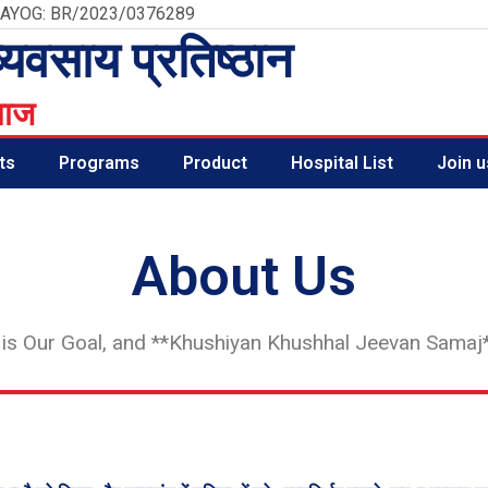
 AYOG: BR/2023/0376289
व्यवसाय प्रतिष्ठान
माज
ts
Programs
Product
Hospital List
Join u
About Us
 Our Goal, and **Khushiyan Khushhal Jeevan Samaj**