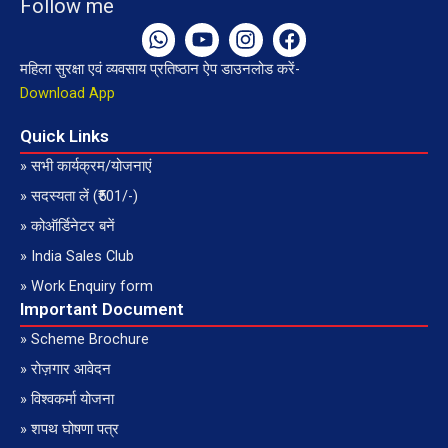
Follow me
W
Y
I
F
h
o
n
a
महिला सुरक्षा एवं व्यवसाय प्रतिष्ठान ऐप डाउनलोड करें-
a
u
s
c
t
t
t
e
Download App
s
u
a
b
a
b
g
o
Quick Links
p
e
r
o
» सभी कार्यक्रम/योजनाएं
p
a
k
» सदस्यता लें (₹501/-)
m
» कोऑर्डिनेटर बनें
» India Sales Club
» Work Enquiry form
Important Document
» Scheme Brochure
» रोज़गार आवेदन
» विश्वकर्मा योजना
» शपथ घोषणा पत्र