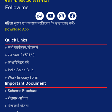
GSTIN: 10AAGCI6788N1Z1
Follow me
W
Y
I
F
h
o
n
a
महिला सुरक्षा एवं व्यवसाय प्रतिष्ठान ऐप डाउनलोड करें-
a
u
s
c
t
t
t
e
Download App
s
u
a
b
a
b
g
o
Quick Links
p
e
r
o
» सभी कार्यक्रम/योजनाएं
p
a
k
» सदस्यता लें (₹501/-)
m
» कोऑर्डिनेटर बनें
» India Sales Club
» Work Enquiry form
Important Document
» Scheme Brochure
» रोज़गार आवेदन
» विश्वकर्मा योजना