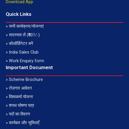
t
t
t
e
Download App
s
u
a
b
a
b
g
o
Quick Links
p
e
r
o
p
a
k
» सभी कार्यक्रम/योजनाएं
m
» सदस्यता लें (₹501/-)
» कोऑर्डिनेटर बनें
» India Sales Club
» Work Enquiry form
Important Document
» Scheme Brochure
» रोज़गार आवेदन
» विश्वकर्मा योजना
» शपथ घोषणा पत्र
» पदों का विवरण
» कार्यबल और सुविधाएँ