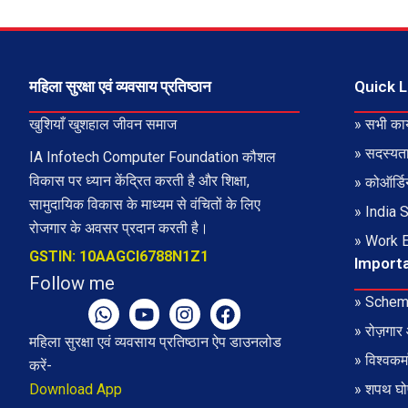
महिला सुरक्षा एवं व्यवसाय प्रतिष्ठान
Quick L
खुशियाँ खुशहाल जीवन समाज
» सभी कार
» सदस्यता
IA Infotech Computer Foundation कौशल
विकास पर ध्यान केंद्रित करती है और शिक्षा,
» कोऑर्डिन
सामुदायिक विकास के माध्यम से वंचितों के लिए
» India 
रोजगार के अवसर प्रदान करती है।
» Work 
GSTIN: 10AAGCI6788N1Z1
Import
Follow me
» Schem
W
Y
I
F
h
o
n
a
» रोज़गार
महिला सुरक्षा एवं व्यवसाय प्रतिष्ठान ऐप डाउनलोड
a
u
s
c
» विश्वकर्
t
t
t
e
करें-
s
u
a
b
Download App
» शपथ घो
a
b
g
o