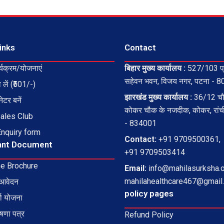
inks
Contact
्यक्रम/योजनाएं
बिहार मुख्य कार्यालय :
527/103 प्
सहेवन भवन, विजय नगर, पटना - 
 लें (₹501/-)
झारखंड मुख्य कार्यालय :
36/12 चौध
ेटर बनें
कोकर चौक के नजदीक, कोकर, रांच
Sales Club
- 834001
Enquiry form
Contact:
+91 9709500361,
ant Document
+91 9709503414
e Brochure
Email:
info@mahilasurksha.o
mahilahealthcare467@gmail
 आवेदन
policy pages
मा योजना
षणा पत्र
Refund Policy